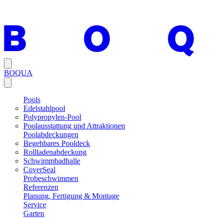
BOQUA
Pools
Edelstahlpool
Polypropylen-Pool
Poolausstattung und Attraktionen
Poolabdeckungen
Begehbares Pooldeck
Rollladenabdeckung
Schwimmbadhalle
CoverSeal
Probeschwimmen
Referenzen
Planung, Fertigung & Montage
Service
Garten